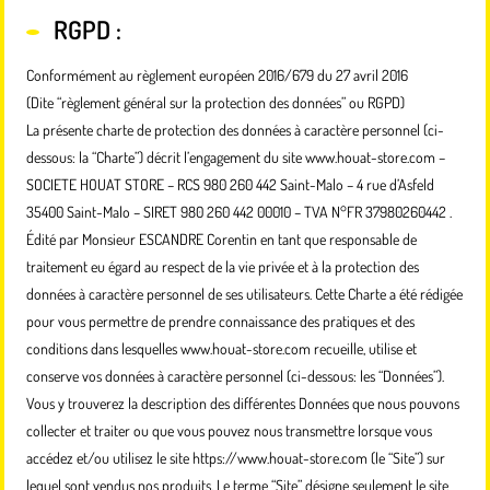
RGPD :
Conformément au règlement européen 2016/679 du 27 avril 2016
(Dite “règlement général sur la protection des données” ou RGPD)
La présente charte de protection des données à caractère personnel (ci-
dessous: la “Charte”) décrit l’engagement du site www.houat-store.com –
SOCIETE HOUAT STORE – RCS 980 260 442 Saint-Malo – 4 rue d’Asfeld
35400 Saint-Malo – SIRET 980 260 442 00010 – TVA N°FR 37980260442 .
Édité par Monsieur ESCANDRE Corentin en tant que responsable de
traitement eu égard au respect de la vie privée et à la protection des
données à caractère personnel de ses utilisateurs. Cette Charte a été rédigée
pour vous permettre de prendre connaissance des pratiques et des
conditions dans lesquelles www.houat-store.com recueille, utilise et
conserve vos données à caractère personnel (ci-dessous: les “Données”).
Vous y trouverez la description des différentes Données que nous pouvons
collecter et traiter ou que vous pouvez nous transmettre lorsque vous
accédez et/ou utilisez le site https://www.houat-store.com (le “Site”) sur
lequel sont vendus nos produits. Le terme “Site” désigne seulement le site