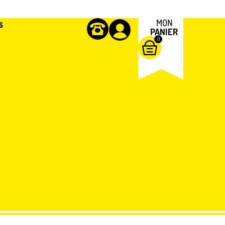
s
MON
PANIER
0