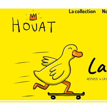
La collection
No
La
ACCUEIL
»
LA 