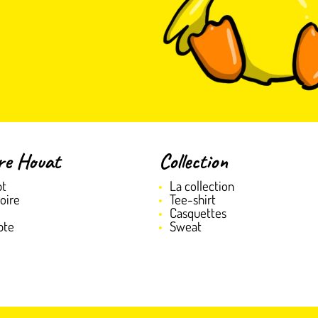
re Houat
Collection
pt
La collection
oire
Tee-shirt
Casquettes
pte
Sweat